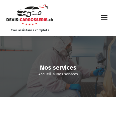
A
l
l
e
r
Avec assistance complète
a
u
c
o
n
t
e
Nos services
n
Accueil
>
Nos services
u